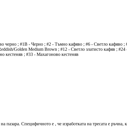
о черно ; #1B - Черно ; #2 - Тъмно кафяво ; #6 - Светло кафяво ; 
Reddish/Golden Medium Brown ; #12 - Светло златисто кафяв ; #24 
дно кестеняв ; #33 - Махагоново кестеняв
а на пазара. Специфичното е , че изработката на тресата е ръчна,