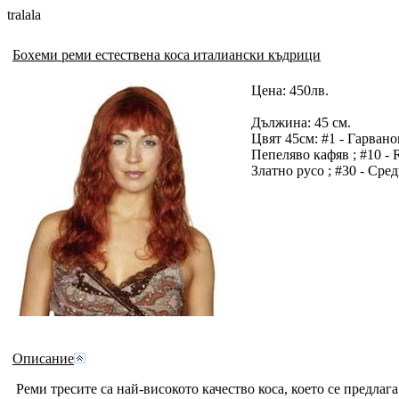
tralala
Бохеми реми естествена коса италиански къдрици
Цена:
450лв.
Дължина: 45 см.
Цвят 45см: #1 - Гарванов
Пепеляво кафяв ; #10 - 
Златно русо ; #30 - Сре
Описание
Реми тресите са най-високото качество коса, което се предлаг