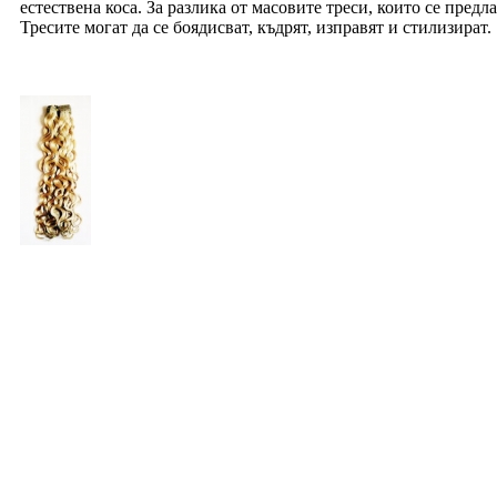
естествена коса. За разлика от масовите треси, които се предла
Тресите могат да се боядисват, къдрят, изправят и стилизират.