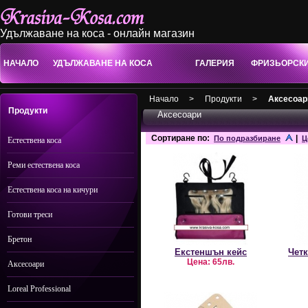
Удължаване на коса - онлайн магазин
НАЧАЛО
УДЪЛЖАВАНЕ НА КОСА
ГАЛЕРИЯ
ФРИЗЬОРСК
Начало
>
Продукти
>
Аксесоар
Продукти
Аксесоари
Сортиране по:
|
По подразбиране
Ц
Естествена коса
Реми естествена коса
Естествена коса на кичури
Готови треси
Бретон
Екстеншън кейс
Четк
Цена:
65лв.
Аксесоари
Loreal Professional