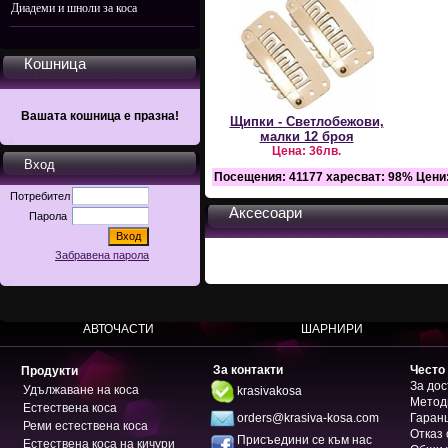
Диадеми и шноли за коса
Кошница
Вашата кошница е празна!
Щипки - Светлобежови,
малки 12 броя
Цена:
36лв.
Вход
Посещения:
41177
харесват:
98
%
Цени
Потребител
Аксесоари
Парола
Забравена парола
АВТОЧАСТИ
ШАРНИРИ
За контакти
Често
Продукти
За дос
Удължаване на коса
krasivakosa
Метод
Естествена коса
orders@krasiva-kosa.com
Гаран
Реми естествена коса
Отказ 
Присъедини се към нас
Естествена коса на кичури