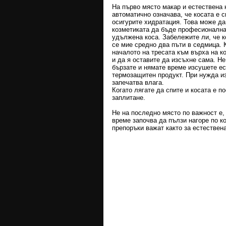
На първо място макар и естествена к
автоматично означава, че косата е 
осигурите хидратация. Това може да
козметиката да бъде професионална
удължена коса. Забележите ли, че к
се мие средно два пъти в седмица. К
началото на тресата към върха на к
и да я оставите да изсъхне сама. Не
бързате и нямате време изсушете ес
термозащитен продукт. При нужда из
запечатва влага.
Когато лягате да спите и косата е п
заплитане.
Не на последно място по важност е,
време започва да пълзи нагоре по к
препоръки важат както за естествена