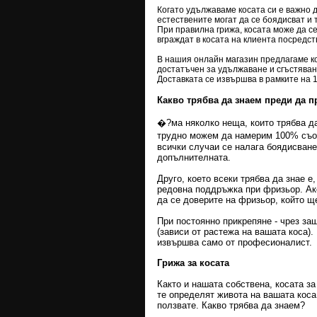
Когато удължаваме косата си е важно д
естествените могат да се боядисват и 
При правилна грижа, косата може да се
вграждат в косата на клиента посредс
В нашия онлайн магазин предлагаме ко
достатъчен за удължаване и сгъстяване,
Доставката се извършва в рамките на 1-
Какво трябва да знаем преди да 
�?ма няколко неща, които трябва д
трудно можем да намерим 100% съот
всички случаи се налага боядисване
допълнителната.
Друго, което всеки трябва да знае е
редовна поддръжка при фризьор. Ако
да се доверите на фризьор, който щ
При постоянно прикрепяне - чрез за
(зависи от растежа на вашата коса)
извършва само от професионалист.
Грижа за косата
Както и нашата собствена, косата з
те определят живота на вашата коса
ползвате. Какво трябва да знаем?