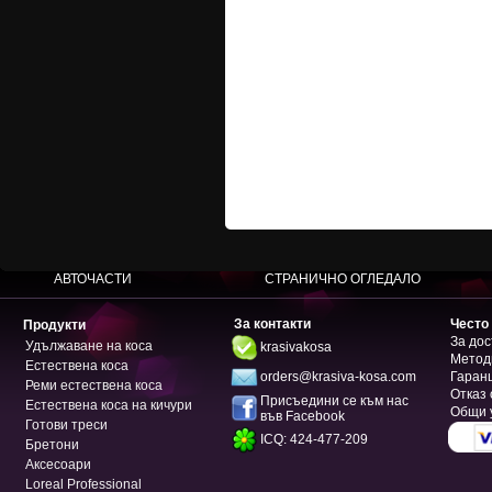
АВТОЧАСТИ
СТРАНИЧНО ОГЛЕДАЛО
За контакти
Често
Продукти
За дос
Удължаване на коса
krasivakosa
Метод
Естествена коса
orders@krasiva-kosa.com
Гаран
Реми естествена коса
Отказ 
Присъедини се към нас
Естествена коса на кичури
Общи 
във Facebook
Готови треси
ICQ: 424-477-209
Бретони
Аксесоари
Loreal Professional