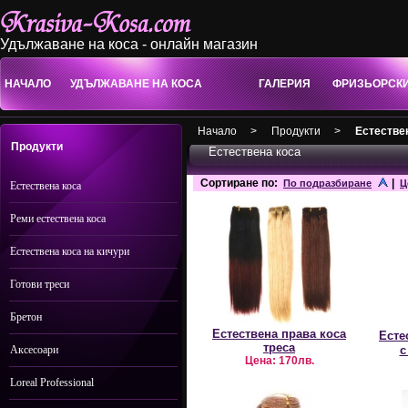
Удължаване на коса - онлайн магазин
НАЧАЛО
УДЪЛЖАВАНЕ НА КОСА
ГАЛЕРИЯ
ФРИЗЬОРСК
Начало
>
Продукти
>
Естестве
Продукти
Естествена коса
Сортиране по:
|
По подразбиране
Ц
Естествена коса
Реми естествена коса
Естествена коса на кичури
Готови треси
Бретон
Естествена права коса
Есте
треса
Аксесоари
с
Цена:
170лв.
Loreal Professional