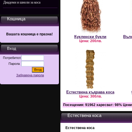
Диадеми и шноли за коса
Кошница
Вашата кошница е празна!
Кукленски букли
Въл
Цена:
200лв.
Вход
Потребител
Парола
Забравена парола
Естествена къдрава коса
Цена:
300лв.
Посещения:
91962
харесват:
98
%
Цени
Естествена коса
Естествена коса