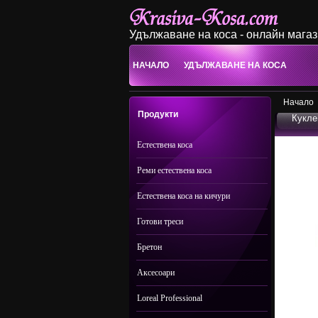
Удължаване на коса - онлайн мага
НАЧАЛО
УДЪЛЖАВАНЕ НА КОСА
Начало
Продукти
Кукле
Естествена коса
Реми естествена коса
Естествена коса на кичури
Готови треси
Бретон
Аксесоари
Loreal Professional