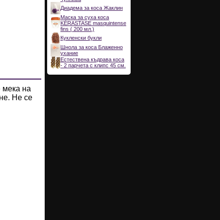
Диадема за коса Жаклин
Маска за суха коса
KÉRASTASE masquintense
fins ( 200 мл.)
Кукленски букли
Шнола за коса Блаженно
ухание
Естествена къдрава коса
- 2 парчета с клипс 45 см.
 мека на
не. Не се