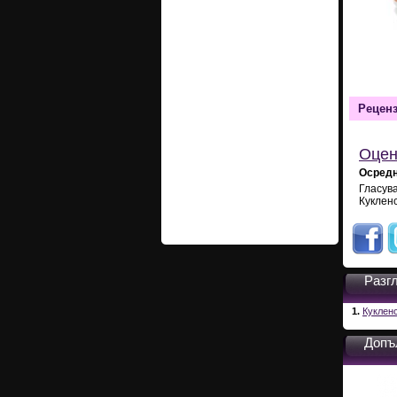
Рецен
Оцен
Осредн
Гласув
Кукленс
Разг
1.
Куклен
Допъ