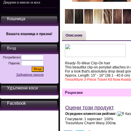
Диадеми и шноли за коса
Кошница
Вашата кошница е празна!
Описание
Вход
Потребител
Ready-To-Wear
Clip-On hair
Парола
This beautiful clip-on ponytail attaches in
For a look that's absolutely drop dead gor
Забравена парола
Approx. Length: 15" - 16" (38.1 - 40.6 cm)
TressAllure 3-Piece Travel Kit Now Availa
Удължени коси
Рецензии
Facebook
Оцени този продукт
.
Осреднен клиентски рейтинг:
баз
Гласували:
1
харесват:
100
%
TressAllure Charm Wavy
200лв.