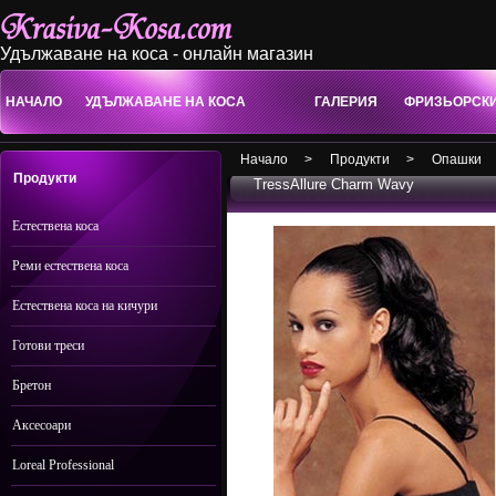
Удължаване на коса - онлайн магазин
НАЧАЛО
УДЪЛЖАВАНЕ НА КОСА
ГАЛЕРИЯ
ФРИЗЬОРСК
Начало
>
Продукти
>
Опашки
Продукти
TressAllure Charm Wavy
Естествена коса
Реми естествена коса
Естествена коса на кичури
Готови треси
Бретон
Аксесоари
Loreal Professional