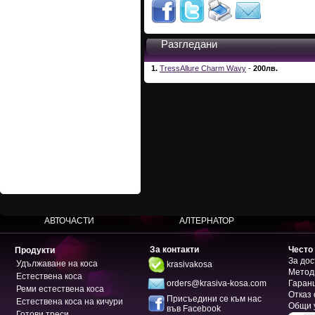
Разгледани
1.
TressAllure Charm Wavy
-
200лв.
АВТОЧАСТИ
АЛТЕРНАТОР
За контакти
Често
Продукти
За дос
Удължаване на коса
krasivakosa
Метод
Естествена коса
orders@krasiva-kosa.com
Гаран
Реми естествена коса
Отказ 
Присъедини се към нас
Естествена коса на кичури
Общи 
във Facebook
Готови треси