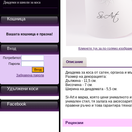
Диадеми и шноли за коса
Кошница
Вашата кошница е празна!
Вход
Кликнете тук за по-голямо изображ
Потребител
Описание
Парола
Диадема за коса от сатен, органза и м
Забравена парола
Размер на декорацията:
Дължина - 11,5 см.
Височина - 7 см.
Удължени коси
Ширина на диадемата - 5,5 см.
Si-Art е марка, която цени уникалното 
уникален стил, тя залага на аксесоари
Facebook
правени ръчно и това гарантира тяхна
Рецензии