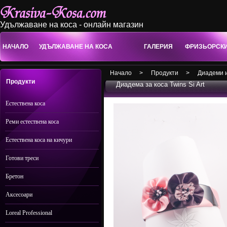
Удължаване на коса - онлайн магазин
НАЧАЛО
УДЪЛЖАВАНЕ НА КОСА
ГАЛЕРИЯ
ФРИЗЬОРСК
Начало
>
Продукти
>
Диадеми и
Продукти
Диадема за коса Twins Si Art
Естествена коса
Реми естествена коса
Естествена коса на кичури
Готови треси
Бретон
Аксесоари
Loreal Professional