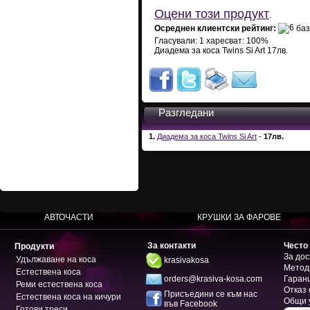
Оцени този продукт
.
Осреднен клиентски рейтинг:
баз
Гласували:
1
харесват:
100
%
Диадема за коса Twins Si Art
17лв.
Разгледани
1.
Диадема за коса Twins Si Art
-
17лв.
АВТОЧАСТИ
КРУШКИ ЗА ФАРОВЕ
За контакти
Често
Продукти
За дос
Удължаване на коса
krasivakosa
Метод
Естествена коса
orders@krasiva-kosa.com
Гаран
Реми естествена коса
Отказ 
Присъедини се към нас
Естествена коса на кичури
Общи 
във Facebook
Готови треси