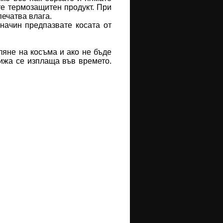
те термозащитен продукт. При
печатва влага.
 начин предпазвате косата от
яне на косъма и ако не бъде
рижа се изплаща във времето.