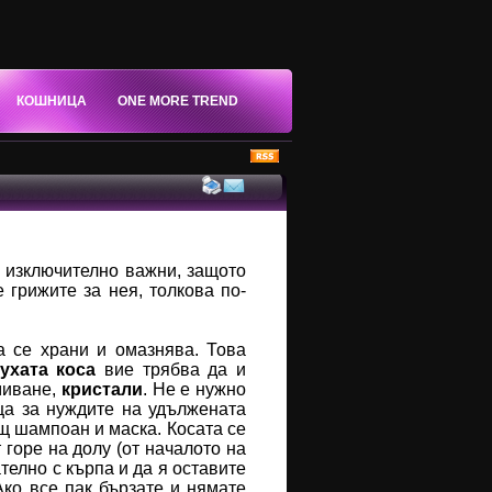
КОШНИЦА
ONE MORE TREND
а изключително важни, защото
 грижите за нея, толкова по-
да се храни и омазнява. Това
ухата коса
вие трябва да и
тмиване,
кристали
. Не е нужно
ща за нуждите на удължената
ащ шампоан и маска. Косата се
 горе на долу (от началото на
телно с кърпа и да я оставите
Ако все пак бързате и нямате