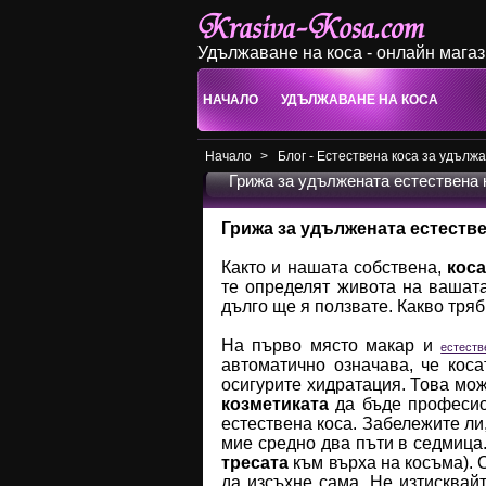
Удължаване на коса - онлайн мага
НАЧАЛО
УДЪЛЖАВАНЕ НА КОСА
Начало
>
Блог - Естествена коса за удълж
Грижа за удължената естествена 
Грижа за удължената естестве
Както и нашата собствена,
кос
те определят живота на ваша
дълго ще я ползвате. Какво тря
На първо място макар и
естеств
автоматично означава, че кос
осигурите хидратация. Това мо
козметиката
да бъде професио
естествена коса. Забележите ли
мие средно два пъти в седмица. 
тресата
към върха на косъма). 
да изсъхне сама. Не изтисквайт