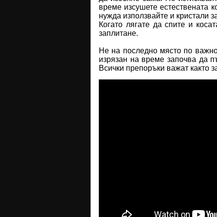
време изсушете естествената к
нужда използвайте и кристали за
Когато лягате да спите и коса
заплитане.
Не на последно място по важно
изрязан на време започва да п
Всички препоръки важат както з