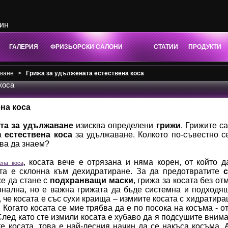
зин
ГАЛЕРИЯ
ФРИЗЬОРСКИ САЛОНИ
СТАТИИ
ПРОДУКТИ
аване
>
Грижа за удължената естествена коса
коса
на коса
ата за удължаване
изисква определени
грижи
. Грижите с
та
естествена коса
за удължаване. Колкото по-съвестно се
бва да знаем?
, косата вече е отрязана и няма корен, от който 
ена коса
ата е склонна към дехидратиране. За да предотвратите
с
же да стане с
подхранващи маски
, грижа за косата без о
нална, но е важна грижата да бъде системна и подходя
, че косата е със сухи краища – измиите косата с хидратир
Когато косата се мие трябва да е по посока на косъма - от
След като сте измили косата е хубаво да я подсушите внима
е косата, това е най-лесния начин да се накъса косъма. 