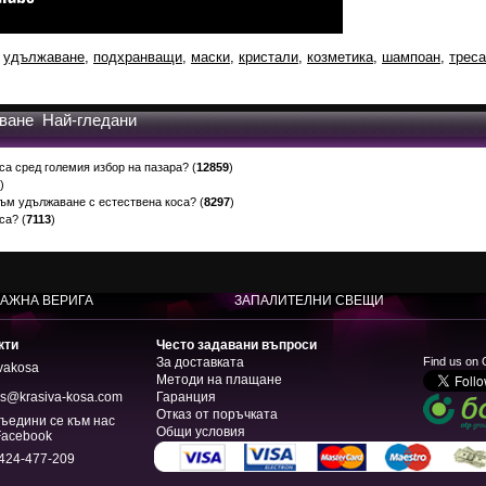
,
удължаване
,
подхранващи
,
маски
,
кристали
,
козметика
,
шампоан
,
треса
аване Най-гледани
са сред големия избор на пазара?
(
12859
)
)
към удължаване с естествена коса?
(
8297
)
оса?
(
7113
)
АЖНА ВЕРИГА
ЗАПАЛИТЕЛНИ СВЕЩИ
кти
Често задавани въпроси
За доставката
Find us on
ivakosa
Методи на плащане
rs@krasiva-kosa.com
Гаранция
Отказ от поръчката
ъедини се към нас
Общи условия
Facebook
 424-477-209