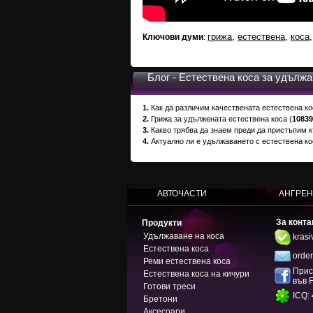
грижа
,
естествена
,
коса
Ключови думи
:
Блог - Естествена коса за удълж
1.
Как да различим качествената естествена ко
2.
Грижа за удължената естествена коса
(
10839
3.
Какво трябва да знаем преди да пристъпим 
4.
Актуално ли е удължаването с естествена к
АВТОЧАСТИ
АНГРЕН
За конта
Продукти
Удължаване на коса
kras
Естествена коса
orde
Реми естествена коса
Прис
Естествена коса на кичури
във 
Готови треси
ICQ:
Бретони
Аксесоари