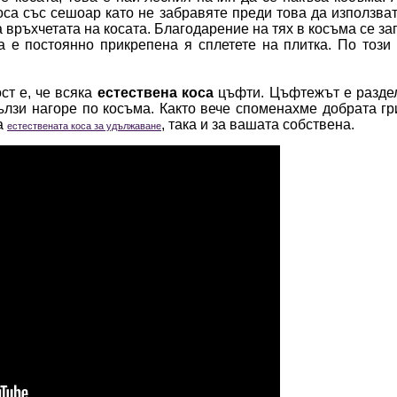
оса със сешоар като не забравяте преди това да използва
 връхчетата на косата. Благодарение на тях в косъма се за
та е постоянно прикрепена я сплетете на плитка. По този
ст е, че всяка
естествена коса
цъфти. Цъфтежът е раздел
ълзи нагоре по косъма. Както вече споменахме добрата г
а
, така и за вашата собствена.
естествената коса за удължаване