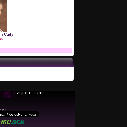
rm Curly
в.
ПРЕДНО СТЪКЛО
ogle+