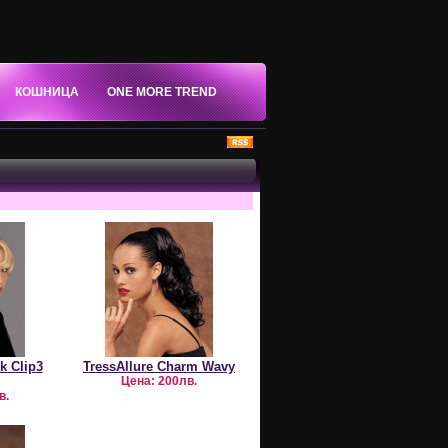
КОШНИЦА
ONE MORE TREND
k Clip3
TressAllure Charm Wavy
Цена:
200лв.
в.