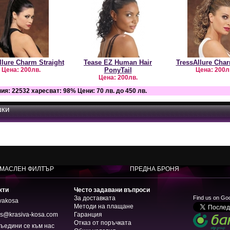
llure Charm Straight
Tease EZ Human Hair
TressAllure Cha
Цена:
200лв.
PonyTail
Цена:
200л
Цена:
200лв.
ния:
22532
харесват:
98
%
Цени:
70 лв. до 450 лв.
ки
МАСЛЕН ФИЛТЪР
ПРЕДНА БРОНЯ
кти
Често задавани въпроси
За доставката
Find us on Go
ivakosa
Методи на плащане
rs@krasiva-kosa.com
Гаранция
Отказ от поръчката
ъедини се към нас