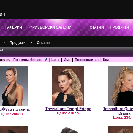
зин
ГАЛЕРИЯ
ФРИЗЬОРСКИ САЛОНИ
СТАТИИ
ПРОДУКТИ
>
Продукти
>
Опашки
ки
ане по:
|
|
|
|
По подразбиране
Цена
Име
Производител
Код
Tressallure Tempt Fringe
Tressallure Quic
а�?ка на клипс
Цена:
230лв.
Drama
Цена:
280лв.
Цена:
230л