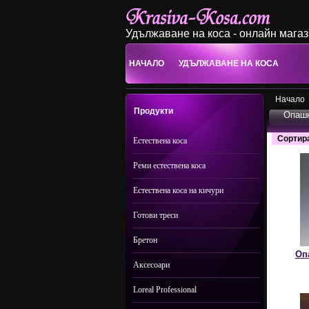
Удължаване на коса - онлайн мага
НАЧАЛО
УДЪЛЖАВАНЕ НА КОСА
Начало
Продукти
Опаш
Сортир
Естествена коса
Реми естествена коса
Естествена коса на кичури
Готови треси
Бретон
Оп
Аксесоари
Loreal Professional