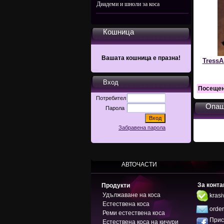
Диадеми и шноли за коса
Кошница
Вашата кошница е празна!
TressA
Вход
Посеще
Потребител
Опаш
Парола
Забравена парола
АВТОЧАСТИ
За конта
Продукти
Удължаване на коса
kras
Естествена коса
orde
Реми естествена коса
Прис
Естествена коса на кичури