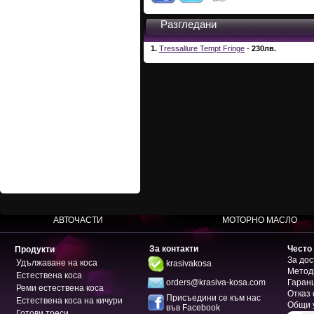
Разгледани
1.
Tressallure Tempt Fringe
-
230лв.
АВТОЧАСТИ
МОТОРНО МАСЛО
За контакти
Често
Продукти
За дос
Удължаване на коса
krasivakosa
Метод
Естествена коса
orders@krasiva-kosa.com
Гаран
Реми естествена коса
Отказ 
Присъедини се към нас
Естествена коса на кичури
Общи 
във Facebook
Готови треси