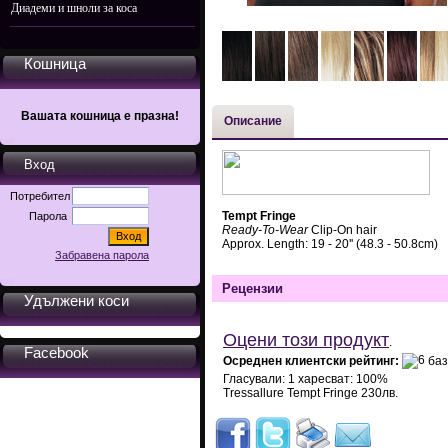
Диадеми и шноли за коса
Кошница
Вашата кошница е празна!
Описание
Вход
Потребител
Tempt Fringe
Парола
Ready-To-Wear
Clip-On hair
Approx. Length: 19 - 20'' (48.3 - 50.8cm)
Забравена парола
Рецензии
Удължени коси
Оцени този продукт
.
Facebook
Осреднен клиентски рейтинг:
баз
Гласували:
1
харесват:
100
%
Tressallure Tempt Fringe
230лв.