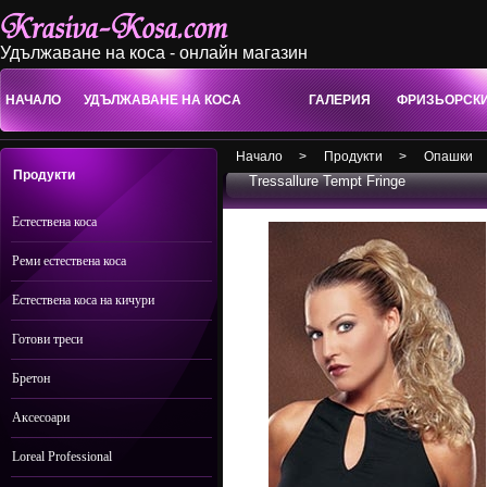
Удължаване на коса - онлайн магазин
НАЧАЛО
УДЪЛЖАВАНЕ НА КОСА
ГАЛЕРИЯ
ФРИЗЬОРСК
Начало
>
Продукти
>
Опашки
Продукти
Tressallure Tempt Fringe
Естествена коса
Реми естествена коса
Естествена коса на кичури
Готови треси
Бретон
Аксесоари
Loreal Professional