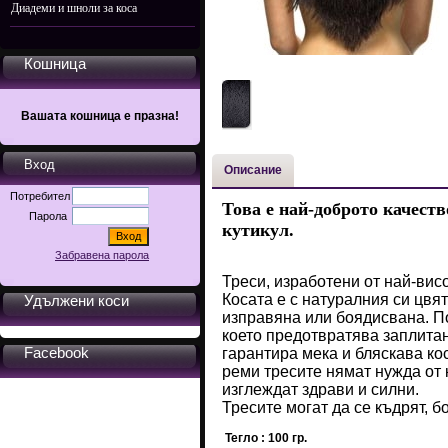
Диадеми и шноли за коса
Кошница
Вашата кошница е празна!
Вход
Описание
Потребител
Това е най-доброто качеств
Парола
кутикул.
Забравена парола
Треси, изработени от най-вис
Косата е с натуралния си цвят
Удължени коси
изправяна или боядисвана. По
което предотвратява заплитан
Facebook
гарантира мека и бляскава кос
реми тресите нямат нужда от 
изглеждат здрави и силни.
Тресите могат да се къдрят, б
Тегло : 100 гр.