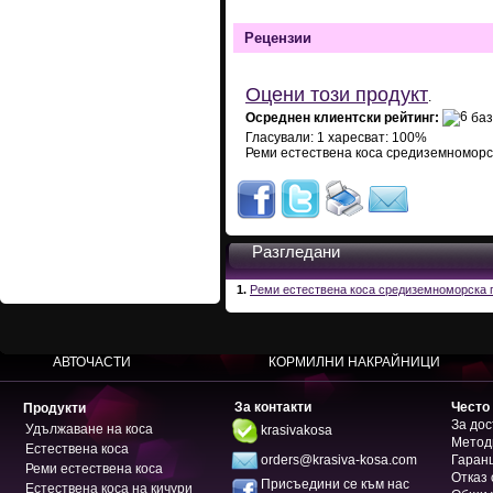
Рецензии
Оцени този продукт
.
Осреднен клиентски рейтинг:
баз
Гласували:
1
харесват:
100
%
Реми естествена коса средиземноморс
Разгледани
1.
Реми естествена коса средиземноморска 
АВТОЧАСТИ
КОРМИЛНИ НАКРАЙНИЦИ
За контакти
Често
Продукти
За дос
Удължаване на коса
krasivakosa
Метод
Естествена коса
orders@krasiva-kosa.com
Гаран
Реми естествена коса
Отказ 
Присъедини се към нас
Естествена коса на кичури