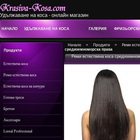
Удължаване на коса - онлайн магазин
НАЧАЛО
УДЪЛЖАВАНЕ НА КОСА
ГАЛЕРИЯ
ФРИЗЬОРСК
Начало
>
Продукти
>
Реми есте
средиземноморска права
Продукти
Реми естествена коса средиземном
Естествена коса
Реми естествена коса
Естествена коса на кичури
Готови треси
Бретон
Аксесоари
Loreal Professional